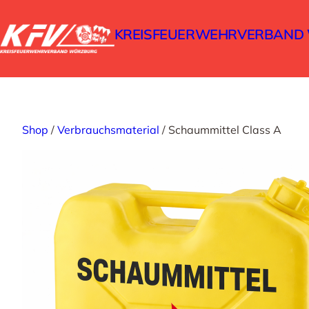
Zum
Inhalt
KREISFEUERWEHRVERBAND W
springen
Shop
/
Verbrauchsmaterial
/ Schaummittel Class A