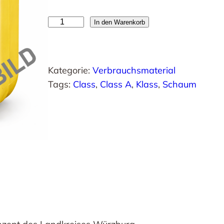
S
In den Warenkorb
c
h
a
Kategorie:
Verbrauchsmaterial
u
Tags:
Class
, 
Class A
, 
Klass
, 
Schaum
m
m
i
t
t
e
l
C
l
a